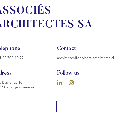
ASSOCIÉS
ARCHITECTES SA
elephone
Contact
1 22 702 10 77
architectes@deplanta-architectes.c
dress
Follow us
 Blavignac 10
27 Carouge / Geneva