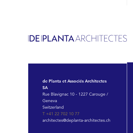
de Planta et Associés Architectes
SA
Rue Blavignac 10 - 1227 Carouge /
Geneva
Switzerland
T +41 22 702 10 77
architectes@deplanta-architectes.ch